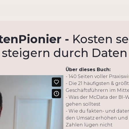
enPionier -
Kosten s
steigern durch Daten
Über dieses Buch:
- 140 Seiten voller Praxisw
- Die 21 häufigsten & gr
Geschäftsführern im Mitt
- Was der McData der BI-W
gehen solltest
- Wie du fakten- und date
den Umsatz erhöhen und g
Zahlen lügen nicht