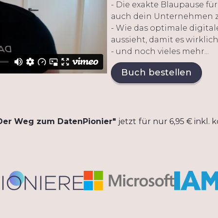
- Die exakte Blaupause fü
auch dein Unternehmen z
- Wie das optimale digit
aussieht, damit es wirklich
- und noch vieles mehr...
Buch bestellen
Der Weg zum DatenPionier"
jetzt
für nur 6,95 € inkl.