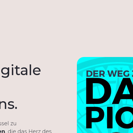
gitale
ns.
sel zu
en
, die das Herz des